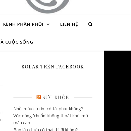
KÊNH PHÂN PHỐI
LIÊN HỆ
À CUỘC SỐNG
SOLAR TRÊN FACEBOOK
SỨC KHỎE
Nhồi máu cơ tim có tái phát không?
!
Vóc dáng 'chuẩn' không thoát khỏi mỡ
hu
máu cao
Bao lâu chưa có thai thì đi khám?